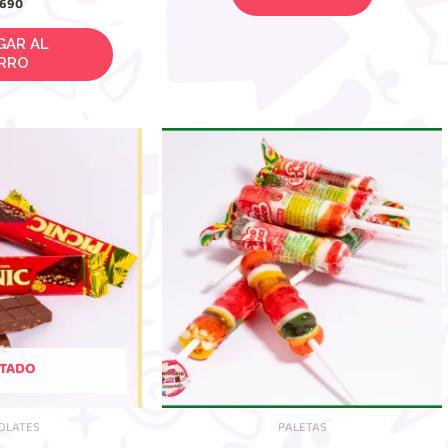
.690
 AL CARRO
TADO
OLATES
PALETAS