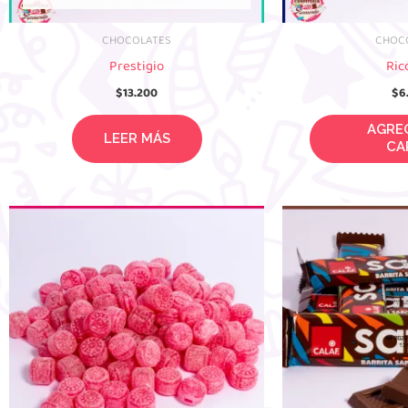
CHOCOLATES
CHOC
Prestigio
Ric
$
13.200
$
6
LEER MÁS
AGREGAR