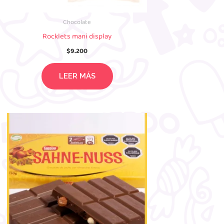
Chocolate
Rocklets mani display
$
9.200
LEER MÁS