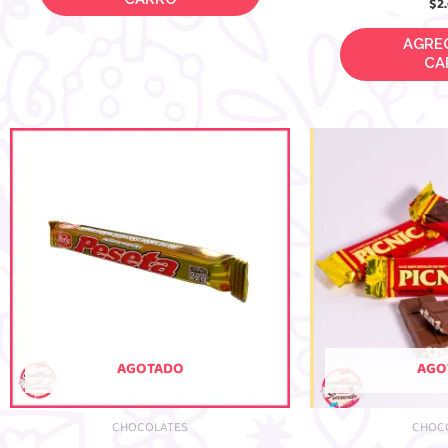
$
2
AGREGAR
AGOTADO
AGO
CHOCOLATES
CHOC