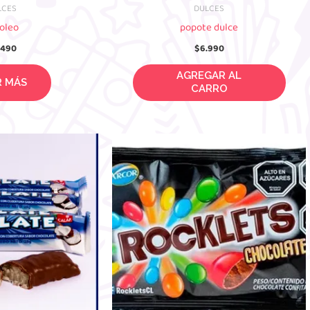
LCES
DULCES
oleo
popote dulce
.490
$
6.990
R MÁS
AGREGAR AL CARRO