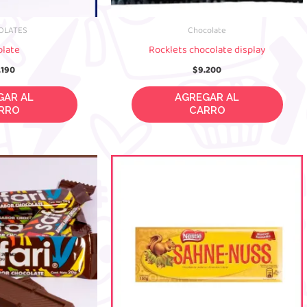
OLATES
Chocolate
olate
Rocklets chocolate display
.190
$
9.200
 AL CARRO
AGREGAR AL CARRO