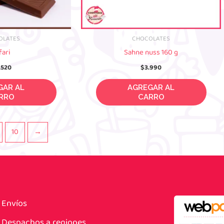
OLATES
CHOCOLATES
fari
Sahne nuss 160 g
.520
$
3.990
 AL CARRO
AGREGAR AL CARRO
10
→
Envíos
Despachos a regiones