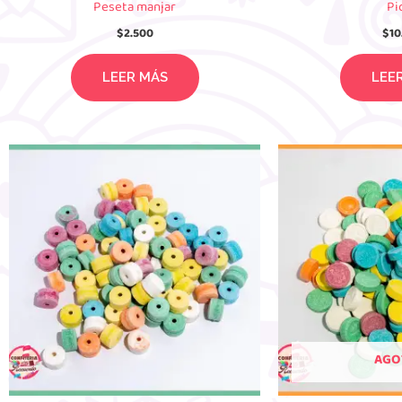
Peseta manjar
Pi
$
2.500
$
10
LEER MÁS
LEE
AGO