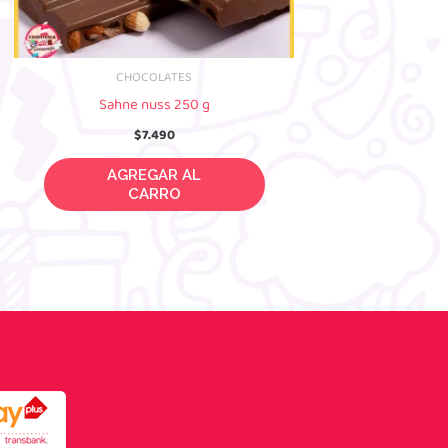
CHOCOLATES
Sahne nuss 250 g
$
7.490
AGREGAR AL CARRO