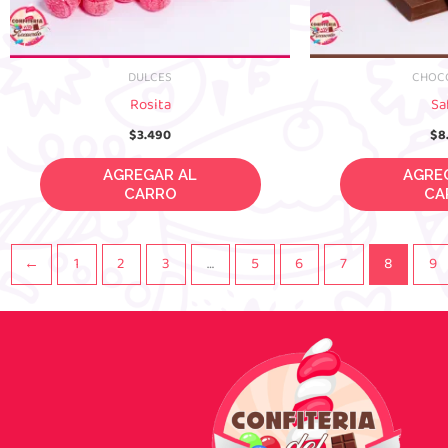
DULCES
CHOC
Rosita
Sa
$
3.490
$
8
AGREGAR AL CARRO
AGREGAR
←
1
2
3
…
5
6
7
8
9