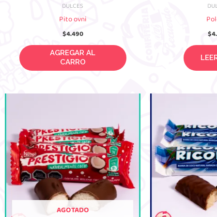
DULCES
DU
Pito ovni
Pol
$
4.490
$
4
AGREGAR AL CARRO
LEE
AGOTADO