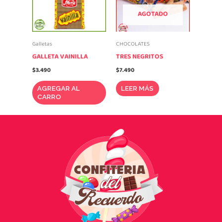
AGOTADO
Galletas
CHOCOLATES
GALLETA VAINILLA
TRES NEGRITOS
$
3.490
$
7.490
AGREGAR AL
LEER MÁS
CARRO