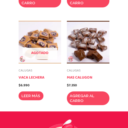
CARRO
CARRO
AGOTADO
CALUGAS
CALUGAS
VACA LECHERA
MAS CALUGON
$
6.990
$
7.350
LEER MÁS
AGREGAR AL
CARRO