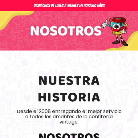
Ir
DESPACHOS DE LUNES A VIERNES EN HORARIO HÁBIL
al
contenido
NUESTRA
HISTORIA
Desde el 2008 entregando el mejor servicio
a todos los amantes de la confitería
vintage.
NOSOTROS