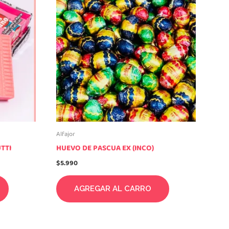
Alfajor
TTI
HUEVO DE PASCUA EX (INCO)
$
5.990
AGREGAR AL CARRO