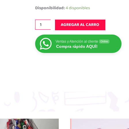
crunch
Disponibilidad:
4 disponibles
menta
cantidad
AGREGAR AL CARRO
Ventas y Atención al cliente
Online
Compra rápido AQUÍ!