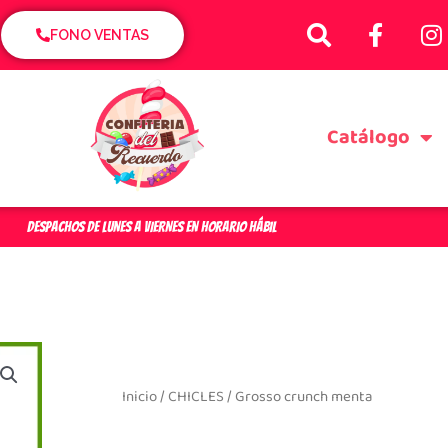
S
F
I
e
a
n
FONO VENTAS
a
c
s
r
e
t
c
b
a
Catálogo
h
o
g
o
r
k
a
-
f
DESPACHOS DE LUNES A VIERNES EN HORARIO HÁBIL
Inicio
/
CHICLES
/ Grosso crunch menta