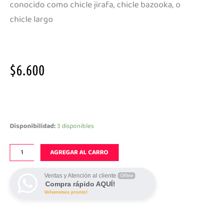
conocido como chicle jirafa, chicle bazooka, o
chicle largo
$
6.600
Chicle
Jirafa
tutti
Disponibilidad:
3 disponibles
frutti
cantidad
AGREGAR AL CARRO
Ventas y Atención al cliente
Offline
Compra rápido AQUÍ!
Volveremos pronto!