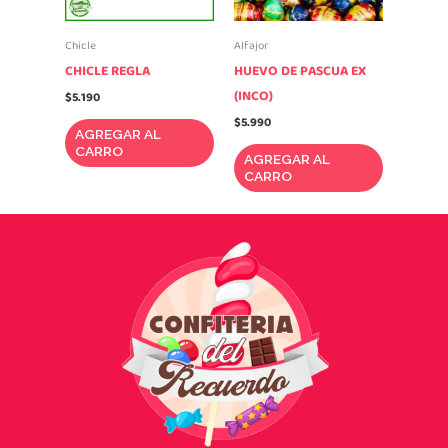
Chicle
Alfajor
CHICLE REGLA
HUEVO DE PASCUA EX
(INCO)
$
5.190
$
5.990
AGREGAR AL
CARRO
AGREGAR AL
CARRO