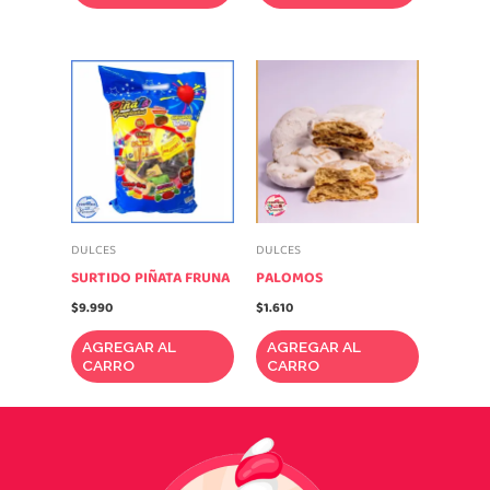
DULCES
DULCES
SURTIDO PIÑATA FRUNA
PALOMOS
$
9.990
$
1.610
AGREGAR AL
AGREGAR AL
CARRO
CARRO