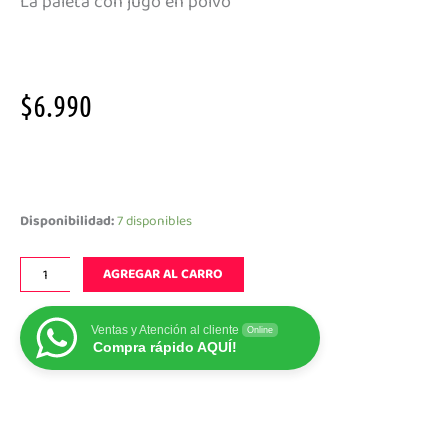
La paleta con jugo en polvo
$
6.990
popote
dulce
cantidad
Disponibilidad:
7 disponibles
AGREGAR AL CARRO
Ventas y Atención al cliente
Online
Compra rápido AQUÍ!