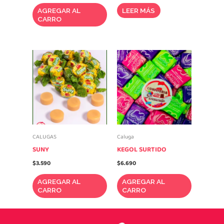
AGREGAR AL
LEER MÁS
CARRO
CALUGAS
Caluga
SUNY
KEGOL SURTIDO
$
3.590
$
6.690
AGREGAR AL
AGREGAR AL
CARRO
CARRO