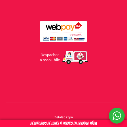
Zetalabs Spa
F
I
Y
DESPACJHOS DE LUNES A VIERNES EN HORARIO HÁBIL