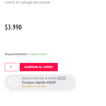
como la caluga escocesa
$
3.990
Old
England
Toffee
Disponibilidad:
15 disponibles
Clasico
cantidad
AGREGAR AL CARRO
Ventas y Atención al cliente
Offline
Compra rápido AQUÍ!
Volvemos a las 2h:53m