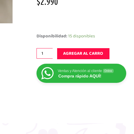
$
2.990
Marshmallows
Mini
Disponibilidad:
15 disponibles
220g
cantidad
AGREGAR AL CARRO
Ventas y Atención al cliente
Online
Compra rápido AQUÍ!