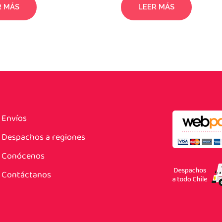
R MÁS
LEER MÁS
Envíos
Despachos a regiones
Conócenos
Contáctanos