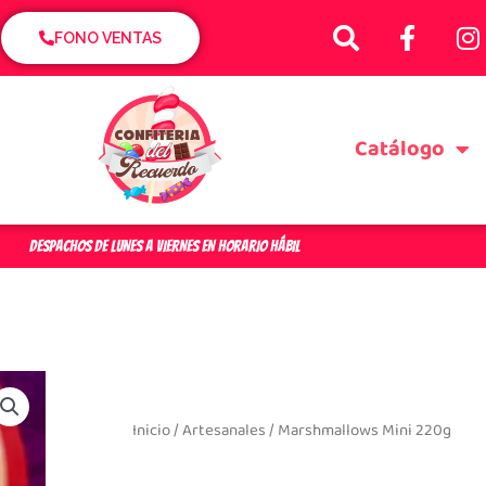
S
F
I
e
a
n
FONO VENTAS
a
c
s
r
e
t
c
b
a
Catálogo
h
o
g
o
r
k
a
-
f
DESPACHOS DE LUNES A VIERNES EN HORARIO HÁBIL
Inicio
/
Artesanales
/ Marshmallows Mini 220g