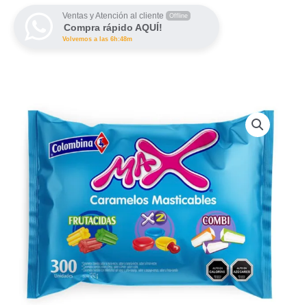
cantidad
Ventas y Atención al cliente
Offline
Compra rápido AQUÍ!
Volvemos a las 6h:48m