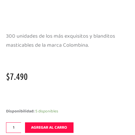
300 unidades de los más exquisitos y blanditos
masticables de la marca Colombina.
$
7.490
Masticables
mix
3
Disponibilidad:
5 disponibles
variedades
300
AGREGAR AL CARRO
un