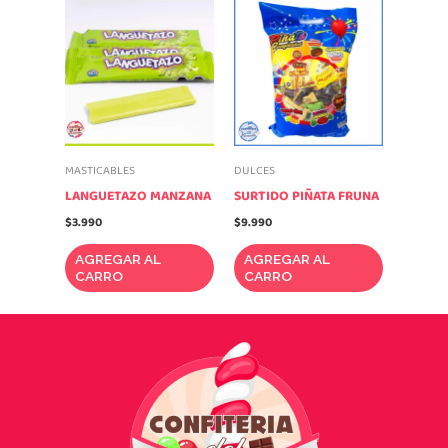
MASTICABLES
DULCES
LANGUETAZO MANZANA
SURTIDO PIÑATA FRUNA
$
3.990
$
9.990
AGREGAR AL
AGREGAR AL
CARRO
CARRO