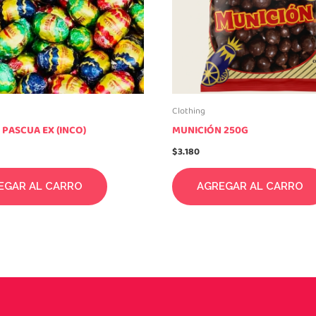
Clothing
PASCUA EX (INCO)
MUNICIÓN 250G
$
3.180
EGAR AL CARRO
AGREGAR AL CARRO