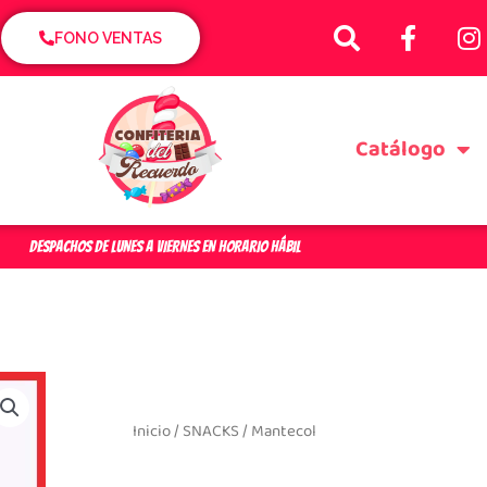
S
F
I
e
a
n
FONO VENTAS
a
c
s
r
e
t
c
b
a
Catálogo
h
o
g
o
r
k
a
-
f
DESPACHOS DE LUNES A VIERNES EN HORARIO HÁBIL
Inicio
/
SNACKS
/ Mantecol