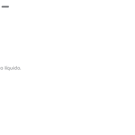
 –
 líquido.