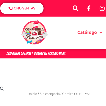
S
F
I
e
a
n
FONO VENTAS
a
c
s
r
e
t
c
b
a
Catálogo
h
o
g
o
r
k
a
-
f
DESPACHOS DE LUNES A VIERNES EN HORARIO HÁBIL
Inicio
/
Sin categoría
/ Gomita Fruti – YA!