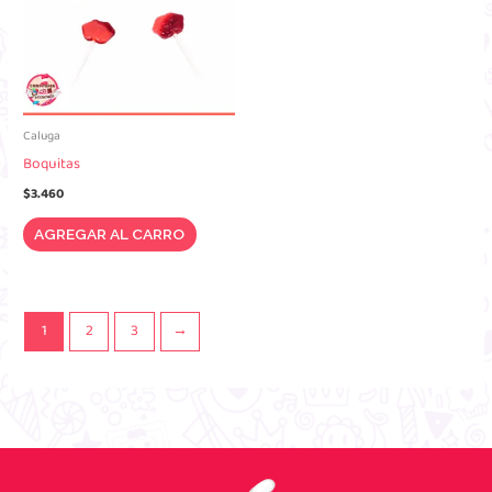
Caluga
Boquitas
$
3.460
AGREGAR AL CARRO
1
2
3
→