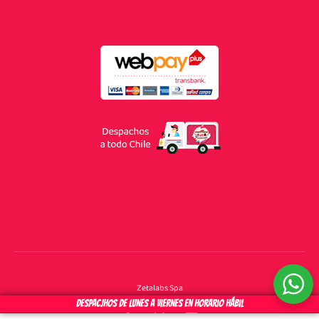
Zetalabs Spa
F
I
Y
DESPACJHOS DE LUNES A VIERNES EN HORARIO HÁBIL
a
n
o