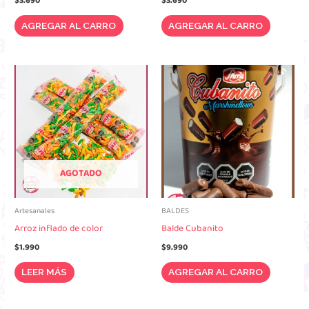
$
3.690
$
3.690
AGREGAR AL CARRO
AGREGAR AL CARRO
AGOTADO
Artesanales
BALDES
Arroz inflado de color
Balde Cubanito
$
1.990
$
9.990
LEER MÁS
AGREGAR AL CARRO