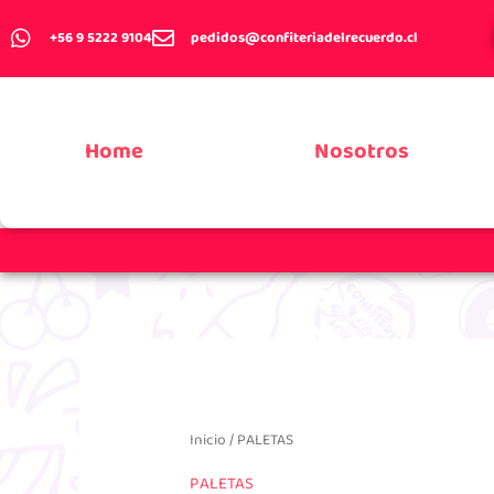
Ir
+56 9 5222 9104
pedidos@confiteriadelrecuerdo.cl
al
contenido
Home
Nosotros
Inicio
/ PALETAS
PALETAS