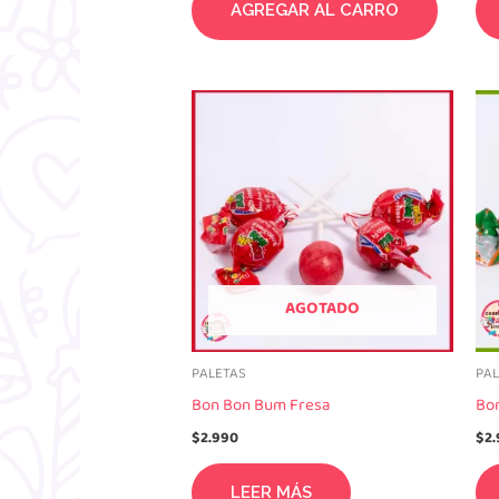
AGREGAR AL CARRO
AGOTADO
PALETAS
PA
Bon Bon Bum Fresa
Bo
$
2.990
$
2
LEER MÁS