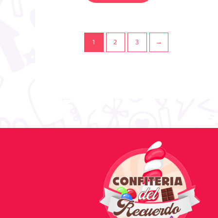
1
2
3
→