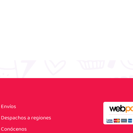
Envíos
Despachos a regiones
Conócenos