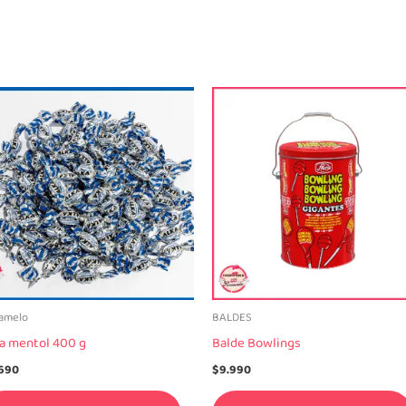
amelo
BALDES
a mentol 400 g
Balde Bowlings
.690
$
9.990