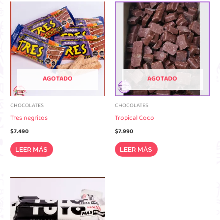
AGOTADO
AGOTADO
CHOCOLATES
CHOCOLATES
Tres negritos
Tropical Coco
$
7.490
$
7.990
LEER MÁS
LEER MÁS