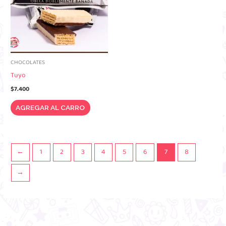
CHOCOLATES
Tuyo
$
7.400
AGREGAR AL CARRO
←
1
2
3
4
5
6
7
8
→