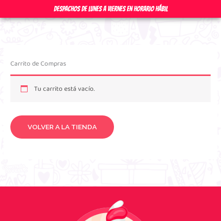
Ir
DESPACHOS DE LUNES A VIERNES EN HORARIO HÁBIL
al
contenido
Carrito de Compras
Tu carrito está vacío.
VOLVER A LA TIENDA